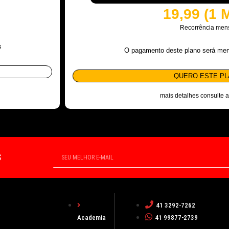
19,99 (1 
Recorrência men
s
O pagamento deste plano será me
QUERO ESTE P
mais detalhes consulte 
S
41 3292-7262
Academia
41 99877-2739