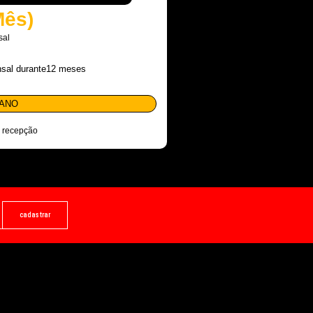
Mês)
sal
nsal durante12 meses
LANO
a recepção
cadastrar