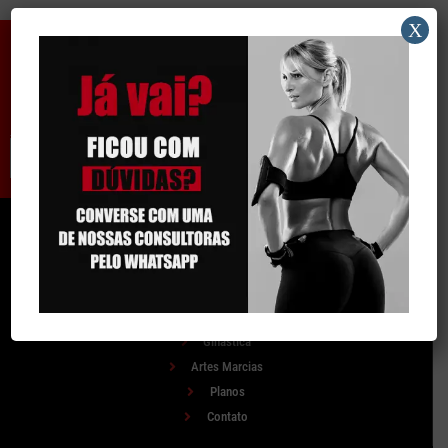
X
CADASTRE SEU E-MAIL E RECEBA NOVIDADES
EXCLUSIVAS
cadastrar
Academia
Musculação
Ginástica
Artes Marcias
Planos
Contato